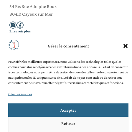
54 Bis Rue Adolphe Roux
80410 Cayeux sur Mer
Instagram
Facebook
En savoir plus
La Savonnerie
Blog
Gérer le consentement
Ateliers Adultes
Ateliers Enfants
Pour offrir les meilleures expériences, nous utilisons des technologies telles que les
Team Building
cookies pour stocker et/ou accéder aux informations des appareils. Le fait de consentir
Contact
à ces technologies nous permettra de traiter des données telles que le comportement de
Légal et juridique
navigation ou les ID uniques sur ce site. Le fait de ne pas consentir ou de retirer son
Mentions légales
consentement peut avoir un effet négatif sur certaines caractéristiques et fonctions.
Politique de confidentialité
Politique de cookies (UE)
Gérer les services
CGV
CGU
Accepter
Refuser
© 2026
·
Tous droits réservés