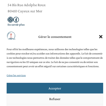
54 Bis Rue Adolphe Roux
80410 Cayeux sur Mer
Instagram
Facebook
En savoir plus
La Savonnerie
Blog
Gérer le consentement
Ateliers Adultes
Ateliers Enfants
Pour offrir les meilleures expériences, nous utilisons des technologies telles que les
Team Building
cookies pour stocker et/ou accéder aux informations des appareils. Le fait de consentir
Contact
à ces technologies nous permettra de traiter des données telles que le comportement de
Légal et juridique
navigation ou les ID uniques sur ce site. Le fait de ne pas consentir ou de retirer son
Mentions légales
consentement peut avoir un effet négatif sur certaines caractéristiques et fonctions.
Politique de confidentialité
Politique de cookies (UE)
Gérer les services
CGV
CGU
Accepter
Refuser
© 2026
·
Tous droits réservés