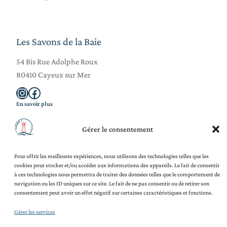
Les Savons de la Baie
54 Bis Rue Adolphe Roux
80410 Cayeux sur Mer
Instagram
Facebook
En savoir plus
La Savonnerie
Gérer le consentement
Blog
Ateliers Adultes
Ateliers Enfants
Pour offrir les meilleures expériences, nous utilisons des technologies telles que les
Team Building
cookies pour stocker et/ou accéder aux informations des appareils. Le fait de consentir
Contact
à ces technologies nous permettra de traiter des données telles que le comportement de
Légal et juridique
navigation ou les ID uniques sur ce site. Le fait de ne pas consentir ou de retirer son
Mentions légales
consentement peut avoir un effet négatif sur certaines caractéristiques et fonctions.
Politique de confidentialité
Politique de cookies (UE)
Gérer les services
CGV