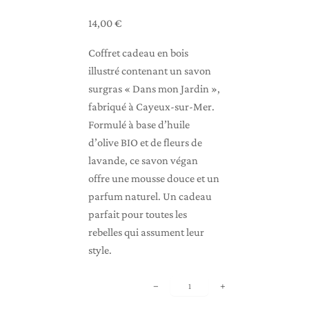
14,00
€
Coffret cadeau en bois
illustré contenant un savon
surgras « Dans mon Jardin »,
fabriqué à Cayeux‑sur‑Mer.
Formulé à base d’huile
d’olive BIO et de fleurs de
lavande, ce savon végan
offre une mousse douce et un
parfum naturel. Un cadeau
parfait pour toutes les
rebelles qui assument leur
style.
q
−
+
u