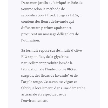
d
Dans mon Jardin », fabriqué en Baie de
e
Somme selon la méthode de
a
saponification à froid. Surgras à 6 %, il
u
contient des fleurs de lavande qui
"
diffusent un parfum apaisant et
V
procurent un massage délicat lors de
a
l’utilisation.
u
Sa formule repose sur de l’huile d’olive
t
BIO saponifiée, de la glycérine
m
naturellement produite lors de la
i
fabrication, de l’huile d’olive BIO en
e
surgras, des fleurs de lavande* et de
u
l’argile rouge. Ce savon est végan et
x
fabriqué localement, dans une démarche
ê
artisanale et respectueuse de
t
l’environnement.
r