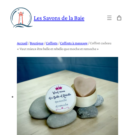
Aller
au
Les Savons de la Baie
contenu
Accueil
/
Boutique
/
Coffrets
/
Coffrets à message
/ Coffret cadeau
« Vaut mieux être belle et rebelle que moche et remoche »