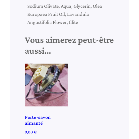
Sodium Olivate, Aqua, Glycerin, Olea
m
Europaea Fruit Oil, Lavandula
o
Angustifolia Flower, Illite
c
h
Vous aimerez peut-être
e
e
aussi…
t
r
e
m
o
c
h
e
Porte-savon
"
aimanté
9,00
€