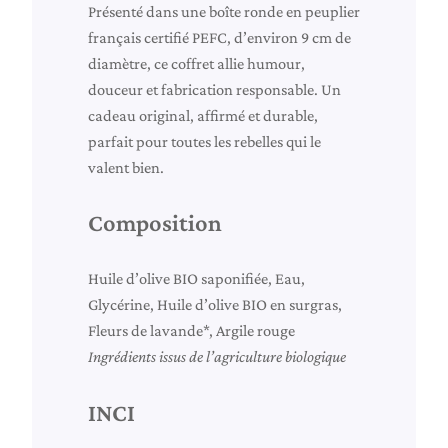
e
Présenté dans une boîte ronde en peuplier
b
français certifié PEFC, d’environ 9 cm de
e
diamètre, ce coffret allie humour,
l
douceur et fabrication responsable. Un
l
cadeau original, affirmé et durable,
e
parfait pour toutes les rebelles qui le
e
valent bien.
t
r
Composition
e
b
Huile d’olive BIO saponifiée, Eau,
e
Glycérine, Huile d’olive BIO en surgras,
l
Fleurs de lavande*, Argile rouge
l
Ingrédients issus de l’agriculture biologique
e
q
INCI
u
e