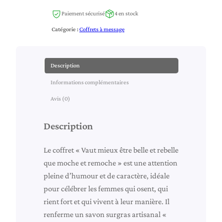
a
Paiement sécurisé
4 en stock
n
Catégorie :
Coffrets à message
t
i
t
Description
é
Informations complémentaires
d
e
Avis (0)
C
o
Description
f
f
Le coffret « Vaut mieux être belle et rebelle
r
que moche et remoche » est une attention
e
pleine d’humour et de caractère, idéale
t
pour célébrer les femmes qui osent, qui
c
rient fort et qui vivent à leur manière. Il
a
renferme un savon surgras artisanal «