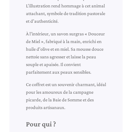
u
L’illustration rend hommage à cet animal
v
attachant, symbole de tradition pastorale
e
et d’authenticité.
n
À l’intérieur, un savon surgras « Douceur
i
de Miel », fabriqué à la main, enrichi en
r
huile d’olive et en miel. Sa mousse douce
«
nettoie sans agresser et laisse la peau
A
souple et apaisée. Il convient
g
parfaitement aux peaux sensibles.
n
e
Ce coffret est un souvenir charmant, idéal
a
pour les amoureux de la campagne
u
picarde, de la Baie de Somme et des
v
produits artisanaux.
i
n
Pour qui ?
t