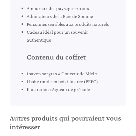
a
Amoureux des paysages ruraux
g
Admirateurs de la Baie de Somme
e
Personnes sensibles aux produits naturels
»
Cadeau idéal pour un souvenir
authentique
Contenu du coffret
1 savon surgras « Douceur de Miel »
1 boîte ronde en bois illustrée (PEFC)
Illustration : Agneau de pré‑salé
Autres produits qui pourraient vous
intéresser