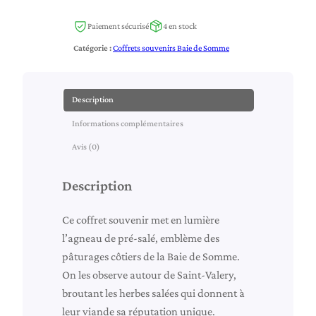
a
Paiement sécurisé
4 en stock
n
Catégorie :
Coffrets souvenirs Baie de Somme
t
i
t
Description
é
Informations complémentaires
d
e
Avis (0)
C
o
Description
f
f
Ce coffret souvenir met en lumière
r
l’agneau de pré‑salé, emblème des
e
pâturages côtiers de la Baie de Somme.
t
On les observe autour de Saint‑Valery,
s
broutant les herbes salées qui donnent à
o
leur viande sa réputation unique.