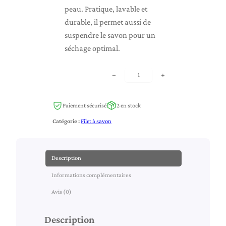
peau. Pratique, lavable et
durable, il permet aussi de
suspendre le savon pour un
séchage optimal.
q
−
+
u
a
Paiement sécurisé
2 en stock
n
Catégorie :
Filet à savon
t
i
t
Description
é
Informations complémentaires
d
e
Avis (0)
F
i
Description