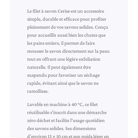
l
e
Le filet à savon Cerise est un accessoire
t
simple, durable et efficace pour profiter
à
pleinement de vos savons solides. Conçu
s
pour accueillir aussi bien les chutes que
a
les pains entiers, il permet de faire
v
mousser le savon directement sur la peau
o
tout en offrant une légère exfoliation
n
naturelle. Il peut également être
«
suspendu pour favoriser un séchage
C
rapide, évitant ainsi que le savon ne
e
ramollisse.
r
Lavable en machine à 40 °C, ce filet
i
réutilisable s’inscrit dans une démarche
s
zéro déchet et facilite l’usage quotidien
e
des savons solides. Ses dimensions
»
d’environ 13 × 10 cm et son poids léger en