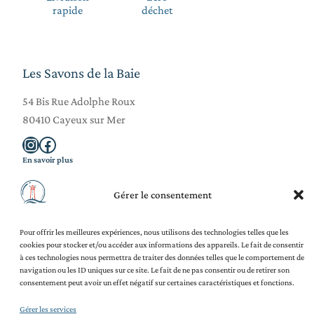
rapide
déchet
Les Savons de la Baie
54 Bis Rue Adolphe Roux
80410 Cayeux sur Mer
Instagram
Facebook
En savoir plus
La Savonnerie
Blog
Gérer le consentement
Ateliers Adultes
Ateliers Enfants
Pour offrir les meilleures expériences, nous utilisons des technologies telles que les
Team Building
cookies pour stocker et/ou accéder aux informations des appareils. Le fait de consentir
Contact
à ces technologies nous permettra de traiter des données telles que le comportement de
Légal et juridique
navigation ou les ID uniques sur ce site. Le fait de ne pas consentir ou de retirer son
Mentions légales
consentement peut avoir un effet négatif sur certaines caractéristiques et fonctions.
Politique de confidentialité
Politique de cookies (UE)
Gérer les services