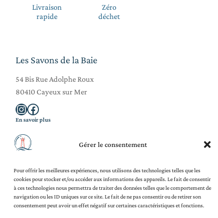
Livraison
Zéro
rapide
déchet
Les Savons de la Baie
54 Bis Rue Adolphe Roux
80410 Cayeux sur Mer
Instagram
Facebook
En savoir plus
La Savonnerie
Blog
Gérer le consentement
Ateliers Adultes
Ateliers Enfants
Pour offrir les meilleures expériences, nous utilisons des technologies telles que les
Team Building
cookies pour stocker et/ou accéder aux informations des appareils. Le fait de consentir
Contact
à ces technologies nous permettra de traiter des données telles que le comportement de
Légal et juridique
navigation ou les ID uniques sur ce site. Le fait de ne pas consentir ou de retirer son
Mentions légales
consentement peut avoir un effet négatif sur certaines caractéristiques et fonctions.
Politique de confidentialité