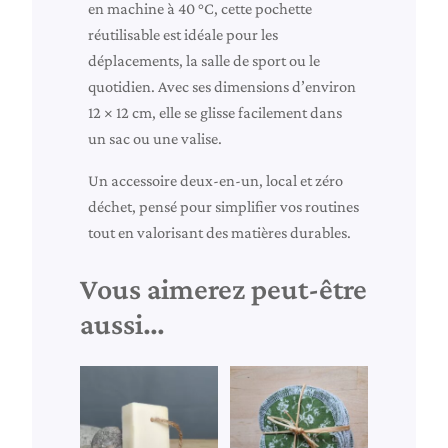
en machine à 40 °C, cette pochette
g
réutilisable est idéale pour les
e
déplacements, la salle de sport ou le
«
quotidien. Avec ses dimensions d’environ
A
12 × 12 cm, elle se glisse facilement dans
n
un sac ou une valise.
n
a
Un accessoire deux‑en‑un, local et zéro
»
déchet, pensé pour simplifier vos routines
tout en valorisant des matières durables.
Vous aimerez peut-être
aussi…