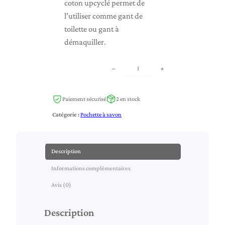
coton upcyclé permet de
l’utiliser comme gant de
toilette ou gant à
démaquiller.
q
−
+
u
a
Paiement sécurisé
2 en stock
n
Catégorie :
Pochette à savon
t
i
t
Description
é
Informations complémentaires
d
e
Avis (0)
P
o
Description
c