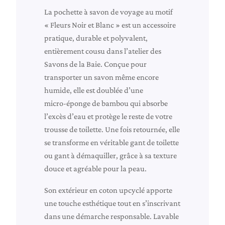
h
La pochette à savon de voyage au motif
e
« Fleurs Noir et Blanc » est un accessoire
t
pratique, durable et polyvalent,
t
entièrement cousu dans l’atelier des
e
Savons de la Baie. Conçue pour
à
transporter un savon même encore
s
humide, elle est doublée d’une
a
micro‑éponge de bambou qui absorbe
v
l’excès d’eau et protège le reste de votre
o
trousse de toilette. Une fois retournée, elle
n
se transforme en véritable gant de toilette
d
ou gant à démaquiller, grâce à sa texture
e
douce et agréable pour la peau.
v
Son extérieur en coton upcyclé apporte
o
une touche esthétique tout en s’inscrivant
y
dans une démarche responsable. Lavable
a